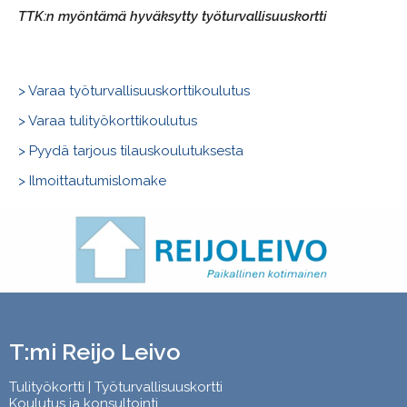
TTK:n myöntämä hyväksytty työturvallisuuskortti
> Varaa työturvallisuuskorttikoulutus
> Varaa tulityökorttikoulutus
> Pyydä tarjous tilauskoulutuksesta
> Ilmoittautumislomake
T:mi Reijo Leivo
Tulityökortti | Työturvallisuuskortti
Koulutus ja konsultointi