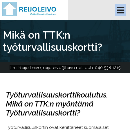
Mikä on TTK:n
työturvallisuuskortti?
T:mi Reijo Le
ivo, reijoleivo@leivo.net, puh. 040 538 1215
Työturvallisuus­­korttikoulutus.
Mikä on TTK:n myöntämä
Työturvallisuus­­kortti?
Työturvallisuuskortin ovat kehittäneet suomalaiset