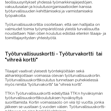
teollisuusyritykset yhdessä työmarkkinajärjestöjen,
vakuutusalan ja koulutusorganisaatioiden kanssa
työturvallisuuden kehittämiseksi ja varmistamiseksi
työpaikoilla.
Työturvallisuuskortilla osoitetaan, että sen haltijalla on
valmiudet toimia työympäristössä yleistä turvallisuutta
noudattaen. Näin ollen koulutus edistää etenkin tilaaja- ja
toimittajayritysten yhteistyötä.
Työturvallisuuskortti - Työturvakortti tai
"vihreä kortti"
Tilaajat vaativat yleisesti työntekijöiltään sekä
alihankkijoiltaan voimassa olevan työturvallisuuskortin.
Työturvallisuus­korttikoulutus tunnetaan puhekielessä
myös nimillä "työturvakortti" tai "vihreä kortti".
TTK:n Työturvallisuuskortti edellyttää TTK:n hyväksymän
työturvallisuus­kortti­koulutuksen hyväksyttyä
suorittamista. Kortin voimassaolo on viisi (5) vuotta, jonka
jälkeen se uusitaan 5 vuoden välein. Työturvallisuus­kortti­