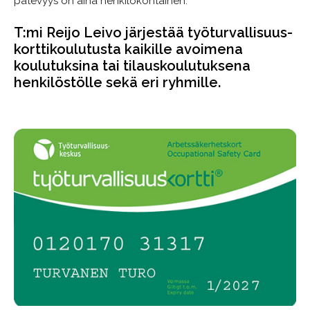
pätevyys on aina henkilökohtainen.
T:mi Reijo Leivo järjestää työturvallisuus­
kortti­koulutusta kaikille avoimena
koulutuksina tai tilauskoulutuksena
henkilöstölle sekä eri ryhmille.