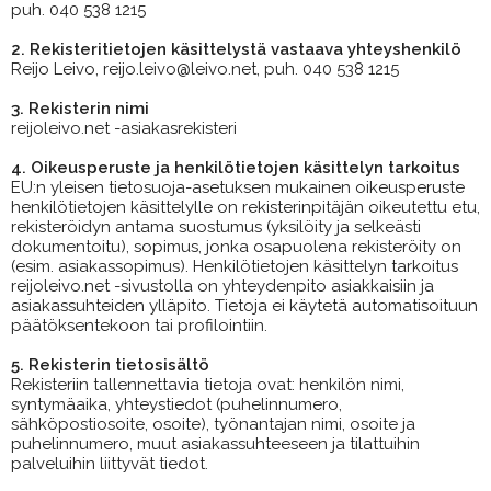
puh. 040 538 1215
2. Rekisteritietojen käsittelystä vastaava yhteyshenkilö
Reijo Leivo, reijo.leivo@leivo.net, puh. 040 538 1215
3. Rekisterin nimi
reijoleivo.net -asiakasrekisteri
4. Oikeusperuste ja henkilötietojen käsittelyn tarkoitus
EU:n yleisen tietosuoja-asetuksen mukainen oikeusperuste
henkilötietojen käsittelylle on rekisterinpitäjän oikeutettu etu,
rekisteröidyn antama suostumus (yksilöity ja selkeästi
dokumentoitu), sopimus, jonka osapuolena rekisteröity on
(esim. asiakassopimus). Henkilötietojen käsittelyn tarkoitus
reijoleivo.net -sivustolla on yhteydenpito asiakkaisiin ja
asiakassuhteiden ylläpito. Tietoja ei käytetä automatisoituun
päätöksentekoon tai profilointiin.
5. Rekisterin tietosisältö
Rekisteriin tallennettavia tietoja ovat: henkilön nimi,
syntymäaika, yhteystiedot (puhelinnumero,
sähköpostiosoite, osoite), työnantajan nimi, osoite ja
puhelinnumero, muut asiakassuhteeseen ja tilattuihin
palveluihin liittyvät tiedot.