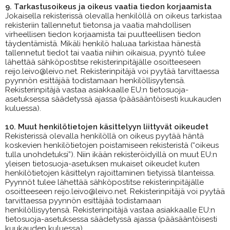
9. Tarkastusoikeus ja oikeus vaatia tiedon korjaamista
Jokaisella rekisterissä olevalla henkilöllä on oikeus tarkistaa
rekisteriin tallennetut tietonsa ja vaatia mahdollisen
virheellisen tiedon korjaamista tai puutteellisen tiedon
täydentämistä. Mikäli henkilö haluaa tarkistaa hänestä
tallennetut tiedot tai vaatia niihin oikaisua, pyyntö tulee
lähettää sähköpostitse rekisterinpitäjälle osoitteeseen
reijo.leivo@leivo.net. Rekisterinpitäjä voi pyytää tarvittaessa
pyynnön esittäjää todistamaan henkilöllisyytensä.
Rekisterinpitäjä vastaa asiakkaalle EU:n tietosuoja-
asetuksessa säädetyssä ajassa (pääsääntöisesti kuukauden
kuluessa).
10. Muut henkilötietojen käsittelyyn liittyvät oikeudet
Rekisterissä olevalla henkilöllä on oikeus pyytää häntä
koskevien henkilötietojen poistamiseen rekisteristä (“oikeus
tulla unohdetuksi”). Niin ikään rekisteröidyillä on muut EU:n
yleisen tietosuoja-asetuksen mukaiset oikeudet kuten
henkilötietojen käsittelyn rajoittaminen tietyissä tilanteissa.
Pyynnöt tulee lähettää sähköpostitse rekisterinpitäjälle
osoitteeseen reijo.leivo@leivo.net. Rekisterinpitäjä voi pyytää
tarvittaessa pyynnön esittäjää todistamaan
henkilöllisyytensä. Rekisterinpitäjä vastaa asiakkaalle EU:n
tietosuoja-asetuksessa säädetyssä ajassa (pääsääntöisesti
kuukauden kuluessa).