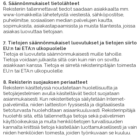
6. Säännönmukaiset tietolähteet
Rekisteriin tallennettavat tiedot saadaan asiakkaalta mm.
www-lomakkeilla lähetetyistä viesteistä, sähköpostitse,
puhelimitse, sosiaalisen median palvelujen kautta,
sopimuksista, asiakastapaamisista ja muista tilanteista, joissa
asiakas luovuttaa tietojaan.
7. Tietojen säännönmukaiset luovutukset ja tietojen siirto
EU:n tai ETA:n ulkopuolelle
Tietoja ei luovuteta säännönmukaisesti muille tahoille.
Tietoja voidaan julkaista siltä osin kuin niin on sovittu
asiakkaan kanssa. Tietoja ei siirretä rekisterinpitäjän toimesta
EU:n tai ETA:n ulkopuolelle.
8. Rekisterin suojauksen periaatteet
Rekisterin käsittelyssä noudatetaan huolellisuutta ja
tietojärjestelmien avulla käsiteltävät tiedot suojataan
asianmukaisesti. Kun rekisteritietoja säilytetään Internet-
palvelimilla, niiden laitteiston fyysisestä ja digitaalisesta
tietoturvasta huolehditaan asiaankuuluvasti. Rekisterinpitäjä
huolehtii siitä, että tallennettuja tietoja sekä palvelimien
käyttöoikeuksia ja muita henkilötietojen turvallisuuden
kannalta kriittisiä tietoja käsitellään luottamuksellisesti ja vain
niiden henkilöiden toimesta, joiden työnkuvaan se kuuluu.